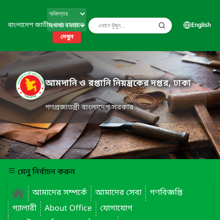
বাংলাদেশ জাতীয় তথ্য বাতায়ন
English
দেখুন
আমদানি ও রপ্তানি নিয়ন্ত্রকের দপ্তর, ঢাকা
গণপ্রজাতন্ত্রী বাংলাদেশ সরকার
মেনু নির্বাচন করুন
আমাদের সম্পর্কে
আমাদের সেবা
গণবিজ্ঞপ্তি
গ্যালারী
About Office
যোগাযোগ