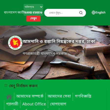
বাংলাদেশ জাতীয় তথ্য বাতায়ন
English
দেখুন
আমদানি ও রপ্তানি নিয়ন্ত্রকের দপ্তর, ঢাকা
গণপ্রজাতন্ত্রী বাংলাদেশ সরকার
মেনু নির্বাচন করুন
আমাদের সম্পর্কে
আমাদের সেবা
গণবিজ্ঞপ্তি
গ্যালারী
About Office
যোগাযোগ