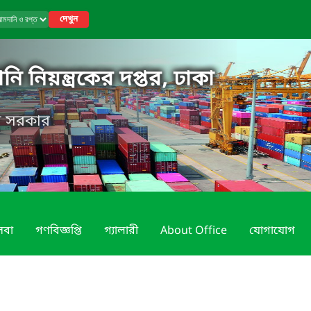
দেখুন
ি নিয়ন্ত্রকের দপ্তর, ঢাকা
েশ সরকার
েবা
গণবিজ্ঞপ্তি
গ্যালারী
About Office
যোগাযোগ