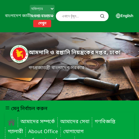
বাংলাদেশ জাতীয় তথ্য বাতায়ন
English
দেখুন
আমদানি ও রপ্তানি নিয়ন্ত্রকের দপ্তর, ঢাকা
গণপ্রজাতন্ত্রী বাংলাদেশ সরকার
মেনু নির্বাচন করুন
আমাদের সম্পর্কে
আমাদের সেবা
গণবিজ্ঞপ্তি
গ্যালারী
About Office
যোগাযোগ