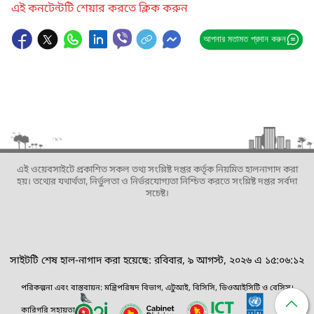
এই কনটেন্টটি শেয়ার করতে ক্লিক করুন
আপনার মতামত প্রদান করুন
এই ওয়েবসাইটে প্রকাশিত সকল তথ্য সংশ্লিষ্ট দপ্তর কর্তৃক নিয়মিত হালনাগাদ করা
হয়। তথ্যের যথার্থতা, নির্ভুলতা ও নির্ভরযোগ্যতা নিশ্চিত করতে সংশ্লিষ্ট দপ্তর সর্বদা
সচেষ্ট।
সাইটটি শেষ হাল-নাগাদ করা হয়েছে: রবিবার, ৯ আগস্ট, ২০২৬ এ ১৫:০৬:১২
পরিকল্পনা এবং বাস্তবায়ন: মন্ত্রিপরিষদ বিভাগ, এটুআই, বিসিসি, ডিওআইসিটি ও বেসিস।
কারিগরি সহায়তা