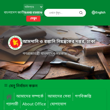
বাংলাদেশ জাতীয় তথ্য বাতায়ন
English
দেখুন
আমদানি ও রপ্তানি নিয়ন্ত্রকের দপ্তর, ঢাকা
গণপ্রজাতন্ত্রী বাংলাদেশ সরকার
মেনু নির্বাচন করুন
আমাদের সম্পর্কে
আমাদের সেবা
গণবিজ্ঞপ্তি
গ্যালারী
About Office
যোগাযোগ