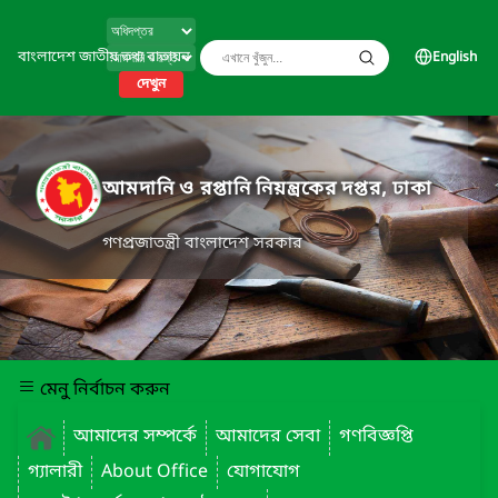
বাংলাদেশ জাতীয় তথ্য বাতায়ন
English
দেখুন
আমদানি ও রপ্তানি নিয়ন্ত্রকের দপ্তর, ঢাকা
গণপ্রজাতন্ত্রী বাংলাদেশ সরকার
মেনু নির্বাচন করুন
আমাদের সম্পর্কে
আমাদের সেবা
গণবিজ্ঞপ্তি
গ্যালারী
About Office
যোগাযোগ