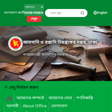
বাংলাদেশ জাতীয় তথ্য বাতায়ন
English
দেখুন
আমদানি ও রপ্তানি নিয়ন্ত্রকের দপ্তর, ঢাকা
গণপ্রজাতন্ত্রী বাংলাদেশ সরকার
মেনু নির্বাচন করুন
আমাদের সম্পর্কে
আমাদের সেবা
গণবিজ্ঞপ্তি
গ্যালারী
About Office
যোগাযোগ