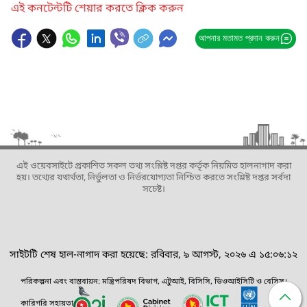
এই কনটেন্টটি শেয়ার করতে ক্লিক করুন
আপনার মতামত প্রদান করুন
এই ওয়েবসাইটে প্রকাশিত সকল তথ্য সংশ্লিষ্ট দপ্তর কর্তৃক নিয়মিত হালনাগাদ করা
হয়। তথ্যের যথার্থতা, নির্ভুলতা ও নির্ভরযোগ্যতা নিশ্চিত করতে সংশ্লিষ্ট দপ্তর সর্বদা
সচেষ্ট।
সাইটটি শেষ হাল-নাগাদ করা হয়েছে: রবিবার, ৯ আগস্ট, ২০২৬ এ ১৫:০৬:১২
পরিকল্পনা এবং বাস্তবায়ন: মন্ত্রিপরিষদ বিভাগ, এটুআই, বিসিসি, ডিওআইসিটি ও বেসিস।
কারিগরি সহায়তা