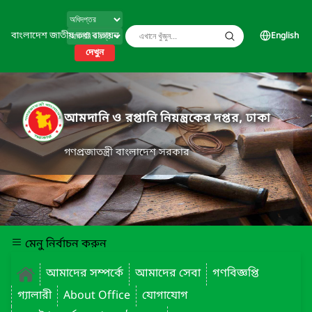
বাংলাদেশ জাতীয় তথ্য বাতায়ন
English
দেখুন
আমদানি ও রপ্তানি নিয়ন্ত্রকের দপ্তর, ঢাকা
গণপ্রজাতন্ত্রী বাংলাদেশ সরকার
মেনু নির্বাচন করুন
আমাদের সম্পর্কে
আমাদের সেবা
গণবিজ্ঞপ্তি
গ্যালারী
About Office
যোগাযোগ