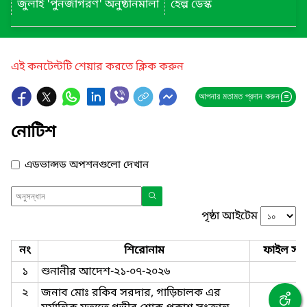
জুলাই 'পুনর্জাগরণ' অনুষ্ঠানমালা
হেল্প ডেস্ক
এই কনটেন্টটি শেয়ার করতে ক্লিক করুন
আপনার মতামত প্রদান করুন
নোটিশ
এডভান্সড অপশনগুলো দেখান
পৃষ্ঠা আইটেম
নং
শিরোনাম
ফাইল সমূ
১
শুনানীর আদেশ-২১-০৭-২০২৬
২
জনাব মোঃ রকিব সরদার, গাড়িচালক এর