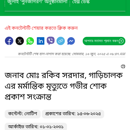
জুলাই 'পুনর্জাগরণ' অনুষ্ঠানমালা
হেল্প ডেস্ক
এই কনটেন্টটি শেয়ার করতে ক্লিক করুন
আপনার মতামত প্রদান করুন
কনটেন্টটি শেষ হাল-নাগাদ করা হয়েছে: সোমবার, ১৬ জুন, ২০২৫ এ ০৯:৪৭ AM
জনাব মোঃ রকিব সরদার, গাড়িচালক
এর মর্মান্তিক মৃত্যুতে গভীর শোক
প্রকাশ সংক্রান্ত
কন্টেন্ট: নোটিশ
প্রকাশের তারিখ: ১৫-০৬-২০২৫
আর্কাইভ তারিখ: ০১-০১-২০৩১