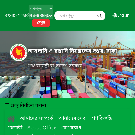
বাংলাদেশ জাতীয় তথ্য বাতায়ন
English
দেখুন
আমদানি ও রপ্তানি নিয়ন্ত্রকের দপ্তর, ঢাকা
গণপ্রজাতন্ত্রী বাংলাদেশ সরকার
মেনু নির্বাচন করুন
আমাদের সম্পর্কে
আমাদের সেবা
গণবিজ্ঞপ্তি
গ্যালারী
About Office
যোগাযোগ